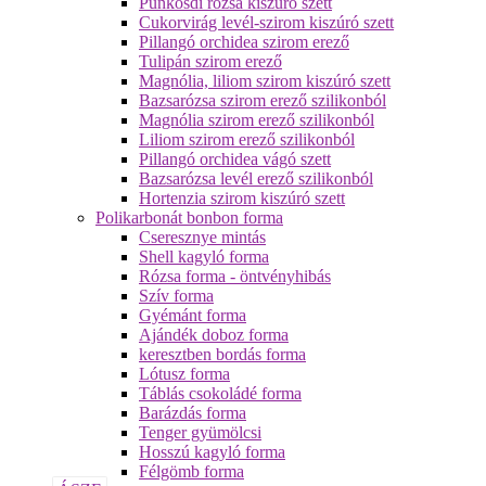
Pünkösdi rózsa kiszúró szett
Cukorvirág levél-szirom kiszúró szett
Pillangó orchidea szirom erező
Tulipán szirom erező
Magnólia, liliom szirom kiszúró szett
Bazsarózsa szirom erező szilikonból
Magnólia szirom erező szilikonból
Liliom szirom erező szilikonból
Pillangó orchidea vágó szett
Bazsarózsa levél erező szilikonból
Hortenzia szirom kiszúró szett
Polikarbonát bonbon forma
Cseresznye mintás
Shell kagyló forma
Rózsa forma - öntvényhibás
Szív forma
Gyémánt forma
Ajándék doboz forma
keresztben bordás forma
Lótusz forma
Táblás csokoládé forma
Barázdás forma
Tenger gyümölcsi
Hosszú kagyló forma
Félgömb forma