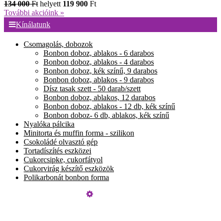
134 000
Ft
helyett
119 900
Ft
További akcióink »
Kínálatunk
Csomagolás, dobozok
Bonbon doboz, ablakos - 6 darabos
Bonbon doboz, ablakos - 4 darabos
Bonbon doboz, kék színű, 9 darabos
Bonbon doboz, ablakos - 9 darabos
Dísz tasak szett - 50 darab/szett
Bonbon doboz, ablakos, 12 darabos
Bonbon doboz, ablakos - 12 db, kék színű
Bonbon doboz- 6 db, ablakos, kék színű
Nyalóka pálcika
Minitorta és muffin forma - szilikon
Csokoládé olvasztó gép
Tortadíszítés eszközei
Cukorcsipke, cukorfátyol
Cukorvirág készítő eszközök
Polikarbonát bonbon forma
Üzemeltető
Online elállás
Teljes katalógus