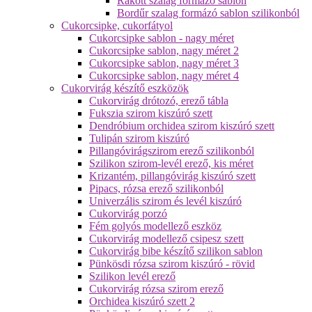
Rakott szalag formázó sablon
Bordűr szalag formázó sablon szilikonból
Cukorcsipke, cukorfátyol
Cukorcsipke sablon - nagy méret
Cukorcsipke sablon, nagy méret 2
Cukorcsipke sablon, nagy méret 3
Cukorcsipke sablon, nagy méret 4
Cukorvirág készítő eszközök
Cukorvirág drótozó, erező tábla
Fukszia szirom kiszúró szett
Dendróbium orchidea szirom kiszúró szett
Tulipán szirom kiszúró
Pillangóvirágszirom erező szilikonból
Szilikon szirom-levél erező, kis méret
Krizantém, pillangóvirág kiszúró szett
Pipacs, rózsa erező szilikonból
Univerzális szirom és levél kiszúró
Cukorvirág porzó
Fém golyós modellező eszköz
Cukorvirág modellező csipesz szett
Cukorvirág bibe készítő szilikon sablon
Pünkösdi rózsa szirom kiszúró - rövid
Szilikon levél erező
Cukorvirág rózsa szirom erező
Orchidea kiszúró szett 2