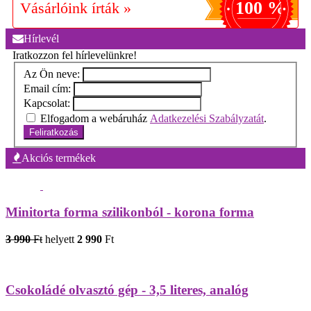
100 %
Vásárlóink írták »
Hírlevél
Iratkozzon fel hírlevelünkre!
Az Ön neve:
Email cím:
Kapcsolat:
Elfogadom a webáruház
Adatkezelési Szabályzatát
.
Feliratkozás
Akciós termékek
Minitorta forma szilikonból - korona forma
3 990
Ft
helyett
2 990
Ft
Csokoládé olvasztó gép - 3,5 literes, analóg