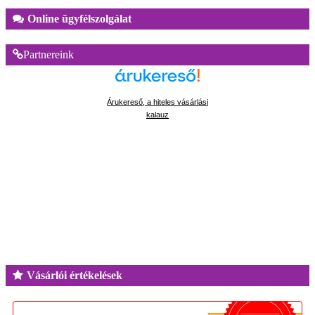
Online ügyfélszolgálat
Partnereink
Árukereső, a hiteles vásárlási
kalauz
Vásárlói értékelések