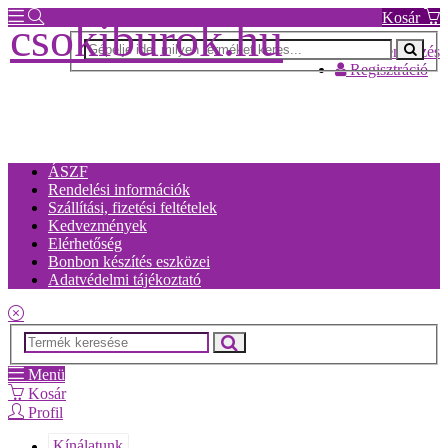
Kosár
csokiburok.hu
Bejelentkezés
Regisztráció
ÁSZF
Rendelési információk
Szállítási, fizetési feltételek
Kedvezmények
Elérhetőség
Bonbon készítés eszközei
Adatvédelmi tájékoztató
Menü
Kosár
Profil
Kínálatunk