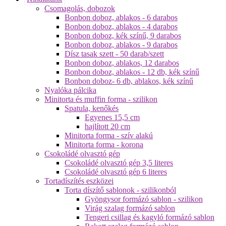
Csomagolás, dobozok
Bonbon doboz, ablakos - 6 darabos
Bonbon doboz, ablakos - 4 darabos
Bonbon doboz, kék színű, 9 darabos
Bonbon doboz, ablakos - 9 darabos
Dísz tasak szett - 50 darab/szett
Bonbon doboz, ablakos, 12 darabos
Bonbon doboz, ablakos - 12 db, kék színű
Bonbon doboz- 6 db, ablakos, kék színű
Nyalóka pálcika
Minitorta és muffin forma - szilikon
Spatula, kenőkés
Egyenes 15,5 cm
hajlított 20 cm
Minitorta forma - szív alakú
Minitorta forma - korona
Csokoládé olvasztó gép
Csokoládé olvasztó gép 3,5 literes
Csokoládé olvasztó gép 6 literes
Tortadíszítés eszközei
Torta díszítő sablonok - szilikonból
Gyöngysor formázó sablon - szilikon
Virág szalag formázó sablon
Tengeri csillag és kagyló formázó sablon