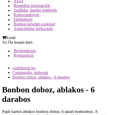
ÁSZF
Rendelési információk
Szállítási, fizetési feltételek
Kedvezmények
Elérhetőség
Bonbon készítés eszközei
Adatvédelmi tájékoztató
Kosár
Az Ön kosara üres.
Bejelentkezés
Regisztráció
csokiburok.hu
Csomagolás, dobozok
Bonbon doboz, ablakos - 6 darabos
Bonbon doboz, ablakos - 6
darabos
Papír karton ablakos bonbon doboz, 6 darab bonbonhoz. A