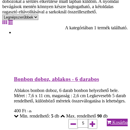
dobozokat a sérülés elkerülése miatt lapban küldöm. A nyomdai
bevágások mentén könnyen készre hajtogatható, a kétoldalas
ragasztó eltávolításával a sarkoknál összeilleszthető.
A kategóriában 1 termék található.
Bonbon doboz, ablakos - 6 darabos
Ablakos bonbon doboz, 6 darab bonbon helyezhető bele.
Méret : 7,6 x 11 cm, magasság : 2,6 cm Legkevesebb 5 darab
rendelhető, különböző méretek összeválogatása is lehetséges.
400
Ft
/ db
Min. rendelhető:
5
db
Max. rendelhető
90
db
Kosárba