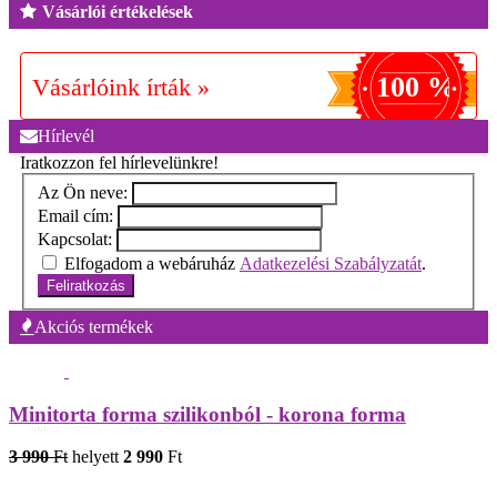
Vásárlói értékelések
100 %
Vásárlóink írták »
Hírlevél
Iratkozzon fel hírlevelünkre!
Az Ön neve:
Email cím:
Kapcsolat:
Elfogadom a webáruház
Adatkezelési Szabályzatát
.
Feliratkozás
Akciós termékek
Minitorta forma szilikonból - korona forma
3 990
Ft
helyett
2 990
Ft