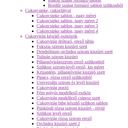
Rakott szalag formázó sablon
Bordűr szalag formázó sablon szilikonból
Cukorcsipke, cukorfátyol
Cukorcsipke sablon - nagy méret
Cukorcsipke sablon, nagy méret 2
Cukorcsipke sablon, nagy méret 3
Cukorcsipke sablon, nagy méret 4
Cukorvirág készítő eszközök
Cukorvirág drótozó, erező tábla
Fukszia szirom kiszúró szett
Dendróbium orchidea szirom kiszúró szett
Tulipán szirom kiszúró
Pillangóvirágszirom erező szilikonból
Szilikon szirom-levél erező, kis méret
Krizantém, pillangóvirág kiszúró szett
Pipacs, rózsa erező szilikonból
Univerzális szirom és levél kiszúró
Cukorvirág porzó
Fém golyós modellező eszköz
Cukorvirág modellező csipesz szett
Cukorvirág bibe készítő szilikon sablon
Pünkösdi rózsa szirom kiszúró - rövid
Szilikon levél erező
Cukorvirág rózsa szirom erező
Orchidea kiszúró szett 2