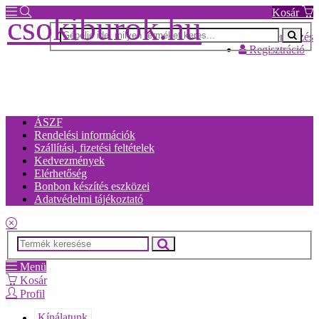
Kosár
csokiburok.hu
Bejelentkezés
Regisztráció
ÁSZF
Rendelési információk
Szállítási, fizetési feltételek
Kedvezmények
Elérhetőség
Bonbon készítés eszközei
Adatvédelmi tájékoztató
Menü
Kosár
Profil
Kínálatunk