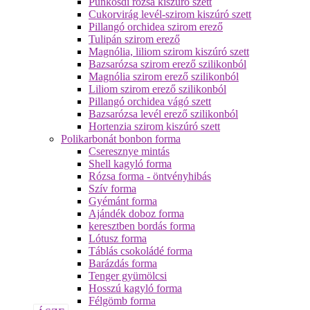
Pünkösdi rózsa kiszúró szett
Cukorvirág levél-szirom kiszúró szett
Pillangó orchidea szirom erező
Tulipán szirom erező
Magnólia, liliom szirom kiszúró szett
Bazsarózsa szirom erező szilikonból
Magnólia szirom erező szilikonból
Liliom szirom erező szilikonból
Pillangó orchidea vágó szett
Bazsarózsa levél erező szilikonból
Hortenzia szirom kiszúró szett
Polikarbonát bonbon forma
Cseresznye mintás
Shell kagyló forma
Rózsa forma - öntvényhibás
Szív forma
Gyémánt forma
Ajándék doboz forma
keresztben bordás forma
Lótusz forma
Táblás csokoládé forma
Barázdás forma
Tenger gyümölcsi
Hosszú kagyló forma
Félgömb forma