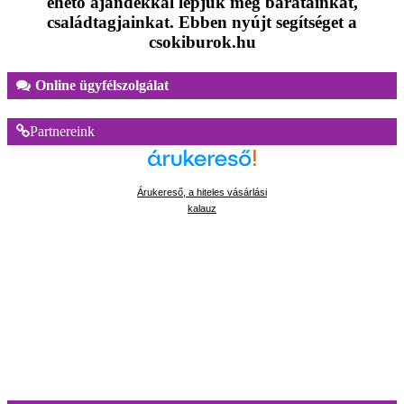
ehető ajándékkal lepjük meg
barátainkat,
családtagjainkat. Ebben nyújt segítséget a
csokiburok.hu
Online ügyfélszolgálat
Partnereink
Árukereső, a hiteles vásárlási
kalauz