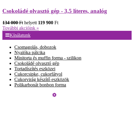
Csokoládé olvasztó gép - 3,5 literes, analóg
134 000
Ft
helyett
119 900
Ft
További akcióink »
Kínálatunk
Csomagolás, dobozok
Nyalóka pálcika
Minitorta és muffin forma - szilikon
Csokoládé olvasztó gép
Tortadíszítés eszközei
Cukorcsipke, cukorfátyol
Cukorvirág készítő eszközök
Polikarbonát bonbon forma
Üzemeltető
Online elállás
Teljes katalógus
Vásárlói értékelések
Szeretne Ön is ilyen webáruházat nyitni?
Webáruház nyitás »