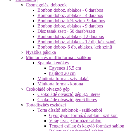
Csomagolás, dobozok
Bonbon doboz, ablakos - 6 darabos
Bonbon doboz, ablakos - 4 darabos
Bonbon doboz, kék színű, 9 darabos
Bonbon doboz, ablakos - 9 darabos
Dísz tasak szett - 50 darab/szett
Bonbon doboz, ablakos, 12 darabos
Bonbon doboz, ablakos - 12 db, kék színű
Bonbon doboz- 6 db, ablakos, kék színű
Nyalóka pálcika
Minitorta és muffin forma - szilikon
Spatula, kenőkés
Egyenes 15,5 cm
hajlított 20 cm
Minitorta forma - szív alakú
Minitorta forma - korona
Csokoládé olvasztó gép
Csokoládé olvasztó gép 3,5 literes
Csokoládé olvasztó gép 6 literes
Tortadíszítés eszközei
Torta díszítő sablonok - szilikonból
Gyöngysor formázó sablon - szilikon
Virág szalag formázó sablon
Tengeri csillag és kagyló formázó sablon