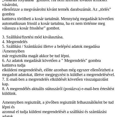
vásárolni,
ellenőrizze a megvásárolni kívánt termék darabszámát. Az „törlés”
gombra
kattintva törölheti a kosár tartalmát. Mennyiség megadását követően
automatikusan frissül a kosár tartalma, ha ez nem történne meg
válassza a kosár frissítése” gombot.
3. Szállítási/fizetési mód kiválasztása.
4. Megrendelés
5. Szállítási / Számlázási illetve a belépési adatok megadása
/Amennyiben
már regisztrálta magát akkor be tud lépni.
6. Az adatok megadását követően a " Megrendelés" gombra
kattintva tudja
elküldeni megrendelését, előtte azonban még egyszer ellenőrizheti a
megadott adatokat, illetve megjegyzést is küldhet a megrendelésével.
7. E-mail-ben a megrendelés elküldését követően visszaigazolást
kap.
8. A megrendélés aktuális státuszáról (postázva) e-mail-ben értesítést
küldünk.
Amennyiben regisztrált, a jövőben regisztrált felhasználóként be tud
lépni és
azonnal el tudja küldeni megrendelését a szállítási és számlázási
adatok