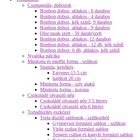
Csomagolás, dobozok
Bonbon doboz, ablakos - 6 darabos
Bonbon doboz, ablakos - 4 darabos
Bonbon doboz, kék színű, 9 darabos
Bonbon doboz, ablakos - 9 darabos
Dísz tasak szett - 50 darab/szett
Bonbon doboz, ablakos, 12 darabos
Bonbon doboz, ablakos - 12 db, kék színű
Bonbon doboz- 6 db, ablakos, kék színű
Nyalóka pálcika
Minitorta és muffin forma - szilikon
Spatula, kenőkés
Egyenes 15,5 cm
hajlított 20 cm
Minitorta forma - szív alakú
Minitorta forma - korona
Csokoládé olvasztó gép
Csokoládé olvasztó gép 3,5 literes
Csokoládé olvasztó gép 6 literes
Tortadíszítés eszközei
Torta díszítő sablonok - szilikonból
Gyöngysor formázó sablon - szilikon
Virág szalag formázó sablon
Tengeri csillag és kagyló formázó sablon