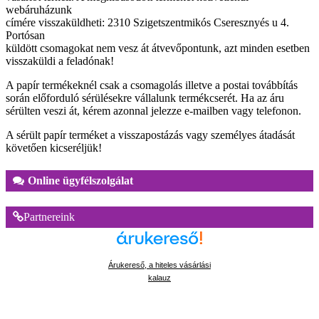
webáruházunk
címére visszaküldheti: 2310 Szigetszentmikós Cseresznyés u 4.
Portósan
küldött csomagokat nem vesz át átvevőpontunk, azt minden esetben
visszaküldi a feladónak!
A papír termékeknél csak a csomagolás illetve a postai továbbítás
során előforduló sérülésekre vállalunk termékcserét. Ha az áru
sérülten veszi át, kérem azonnal jelezze e-mailben vagy telefonon.
A sérült papír terméket a visszapostázás vagy személyes átadását
követően kicseréljük!
Online ügyfélszolgálat
Partnereink
Árukereső, a hiteles vásárlási
kalauz