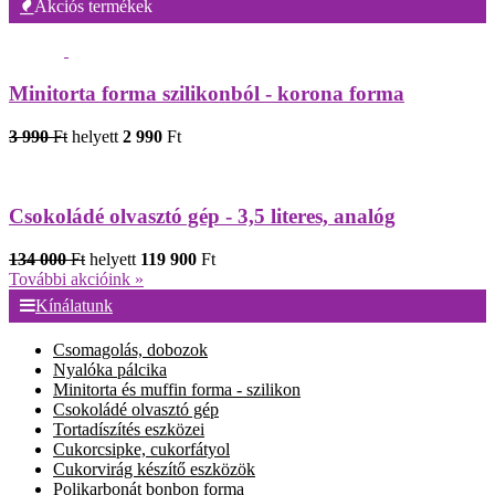
Akciós termékek
Minitorta forma szilikonból - korona forma
3 990
Ft
helyett
2 990
Ft
Csokoládé olvasztó gép - 3,5 literes, analóg
134 000
Ft
helyett
119 900
Ft
További akcióink »
Kínálatunk
Csomagolás, dobozok
Nyalóka pálcika
Minitorta és muffin forma - szilikon
Csokoládé olvasztó gép
Tortadíszítés eszközei
Cukorcsipke, cukorfátyol
Cukorvirág készítő eszközök
Polikarbonát bonbon forma