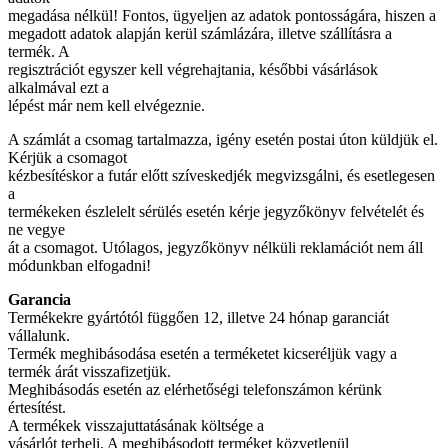
megadása nélkül! Fontos, ügyeljen az adatok pontosságára, hiszen a
megadott adatok alapján kerül számlázára, illetve szállításra a
termék. A
regisztrációt egyszer kell végrehajtania, későbbi vásárlások
alkalmával ezt a
lépést már nem kell elvégeznie.
A számlát a csomag tartalmazza, igény esetén postai úton küldjük el.
Kérjük a csomagot
kézbesítéskor a futár előtt szíveskedjék megvizsgálni, és esetlegesen
a
termékeken észlelelt sérülés esetén kérje jegyzőkönyv felvételét és
ne vegye
át a csomagot. Utólagos, jegyzőkönyv nélküli reklamációt nem áll
módunkban elfogadni!
Garancia
Termékekre gyártótól függően 12, illetve 24 hónap garanciát
vállalunk.
Termék meghibásodása esetén a terméketet kicseréljük vagy a
termék árát visszafizetjük.
Meghibásodás esetén az elérhetőségi telefonszámon kérünk
értesítést.
A termékek visszajuttatásának költsége a
vásárlót terheli. A meghibásodott terméket közvetlenül