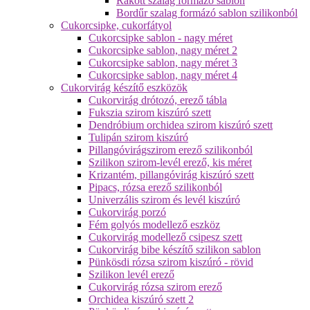
Rakott szalag formázó sablon
Bordűr szalag formázó sablon szilikonból
Cukorcsipke, cukorfátyol
Cukorcsipke sablon - nagy méret
Cukorcsipke sablon, nagy méret 2
Cukorcsipke sablon, nagy méret 3
Cukorcsipke sablon, nagy méret 4
Cukorvirág készítő eszközök
Cukorvirág drótozó, erező tábla
Fukszia szirom kiszúró szett
Dendróbium orchidea szirom kiszúró szett
Tulipán szirom kiszúró
Pillangóvirágszirom erező szilikonból
Szilikon szirom-levél erező, kis méret
Krizantém, pillangóvirág kiszúró szett
Pipacs, rózsa erező szilikonból
Univerzális szirom és levél kiszúró
Cukorvirág porzó
Fém golyós modellező eszköz
Cukorvirág modellező csipesz szett
Cukorvirág bibe készítő szilikon sablon
Pünkösdi rózsa szirom kiszúró - rövid
Szilikon levél erező
Cukorvirág rózsa szirom erező
Orchidea kiszúró szett 2