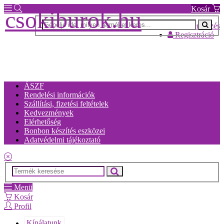
Kosár
csokiburok.hu
Bejelentkezés
Regisztráció
ÁSZF
Rendelési információk
Szállítási, fizetési feltételek
Kedvezmények
Elérhetőség
Bonbon készítés eszközei
Adatvédelmi tájékoztató
Menü
Kosár
Profil
Kínálatunk