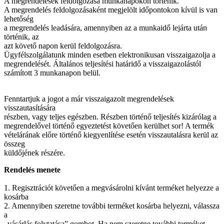
A megrendelések feldolgozása munkanapokon történik.
A megrendelés feldolgozásaként megjelölt időpontokon kívül is van
lehetőség
a megrendelés leadására, amennyiben az a munkaidő lejárta után
történik, az
azt követő napon kerül feldolgozásra.
Ügyfélszolgálatunk minden esetben elektronikusan visszaigazolja a
megrendelését. Általános teljesítési határidő a visszaigazolástól
számított 3 munkanapon belül.
Fenntartjuk a jogot a már visszaigazolt megrendelések
visszautasítására
részben, vagy teljes egészben. Részben történő teljesítés kizárólag a
megrendelővel történő egyeztetést követően kerülhet sor! A termék
vételárának előre történő kiegyenlítése esetén visszautalásra kerül az
összeg
küldőjének részére.
Rendelés menete
1. Regisztrációt követően a megvásárolni kívánt terméket helyezze a
kosárba
2. Amennyiben szeretne további terméket kosárba helyezni, válassza
a
„vásárlás folytatása” gombot. Ha nem szeretne további terméket