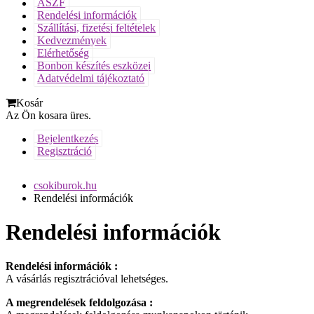
ÁSZF
Rendelési információk
Szállítási, fizetési feltételek
Kedvezmények
Elérhetőség
Bonbon készítés eszközei
Adatvédelmi tájékoztató
Kosár
Az Ön kosara üres.
Bejelentkezés
Regisztráció
csokiburok.hu
Rendelési információk
Rendelési információk
Rendelési információk :
A vásárlás regisztrációval lehetséges.
A megrendelések feldolgozása :