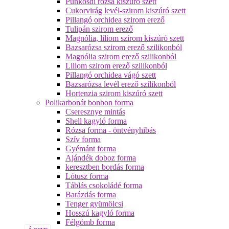
Pünkösdi rózsa kiszúró szett
Cukorvirág levél-szirom kiszúró szett
Pillangó orchidea szirom erező
Tulipán szirom erező
Magnólia, liliom szirom kiszúró szett
Bazsarózsa szirom erező szilikonból
Magnólia szirom erező szilikonból
Liliom szirom erező szilikonból
Pillangó orchidea vágó szett
Bazsarózsa levél erező szilikonból
Hortenzia szirom kiszúró szett
Polikarbonát bonbon forma
Cseresznye mintás
Shell kagyló forma
Rózsa forma - öntvényhibás
Szív forma
Gyémánt forma
Ajándék doboz forma
keresztben bordás forma
Lótusz forma
Táblás csokoládé forma
Barázdás forma
Tenger gyümölcsi
Hosszú kagyló forma
Félgömb forma