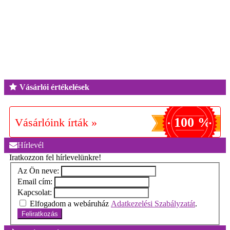
Vásárlói értékelések
100 %
Vásárlóink írták »
Hírlevél
Iratkozzon fel hírlevelünkre!
Az Ön neve:
Email cím:
Kapcsolat:
Elfogadom a webáruház
Adatkezelési Szabályzatát
.
Feliratkozás