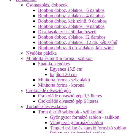
Csomagolás, dobozok
Bonbon doboz, ablakos - 6 darabos
Bonbon doboz, ablakos - 4 darabos
Bonbon doboz, kék színű, 9 darabos
Bonbon doboz, ablakos - 9 darabos
Dísz tasak szett - 50 darab/szett
Bonbon doboz, ablakos, 12 darabos
Bonbon doboz, ablakos - 12 db, kék színű
Bonbon doboz- 6 db, ablakos, kék színű
Nyalóka pálcika
Minitorta és muffin forma - szilikon
Spatula, kenőkés
Egyenes 15,5 cm
hajlított 20 cm
Minitorta forma - szív alakú
Minitorta forma - korona
Csokoládé olvasztó gép
Csokoládé olvasztó gép 3,5 literes
Csokoládé olvasztó gép 6 literes
Tortadíszítés eszközei
Torta díszítő sablonok - szilikonból
Gyöngysor formázó sablon - szilikon
Virág szalag formázó sablon
Tengeri csillag és kagyló formázó sablon