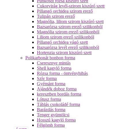
Pünkösdi rózsa kiszúró szett
Cukorvirág levél-szirom kiszúró szett
Pillangó orchidea szirom erező
Tulipán szirom erező
Magnólia, liliom szirom kiszúró szett
Bazsarózsa szirom erező szilikonból
Magnólia szirom erező szilikonból
Liliom szirom erező szilikonból
Pillangó orchidea vágó szett
Bazsarózsa levél erező szilikonból
Hortenzia szirom kiszúró szett
Polikarbonát bonbon forma
Cseresznye mintás
Shell kagyló forma
Rózsa forma - öntvényhibás
Szív forma
Gyémánt forma
Ajándék doboz forma
keresztben bordás forma
Lótusz forma
Táblás csokoládé forma
Barázdás forma
Tenger gyümölcsi
Hosszú kagyló forma
Félgömb forma