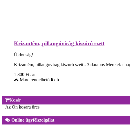
Krizantém, pillangóvirág kiszúró szett
Újdonság!
Krizantém, pillangóvirág kiszúró szett - 3 darabos Méretek : 
1 800
Ft
/ db
Max. rendelhető
6
db
Kosár
Az Ön kosara üres.
Online ügyfélszolgálat