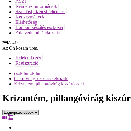
ÁSZF
Rendelési információk
Szállítási, fizetési feltételek
Kedvezmények
Elérhetőség
Bonbon készítés eszközei
Adatvédelmi tájékoztató
Kosár
Az Ön kosara üres.
Bejelentkezés
Regisztráció
csokiburok.hu
Cukorvirág készítő eszközök
Krizantém, pillangóvirág kiszúró szett
Krizantém, pillangóvirág kiszúr