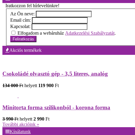
Iratkozzon fel hírlevelünkre!
Az Ön neve:
Email cím:
Kapcsolat:
Elfogadom a webáruház
Adatkezelési Szabályzatát
.
Feliratkozás
Akciós termékek
Csokoládé olvasztó gép - 3,5 literes, analóg
134 000
Ft
helyett
119 900
Ft
Minitorta forma szilikonból - korona forma
3 990
Ft
helyett
2 990
Ft
További akcióink »
Kínálatunk