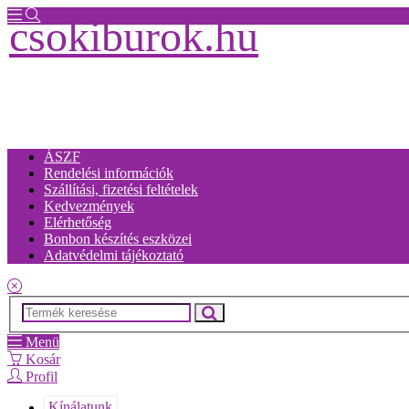
csokiburok.hu
ÁSZF
Rendelési információk
Szállítási, fizetési feltételek
Kedvezmények
Elérhetőség
Bonbon készítés eszközei
Adatvédelmi tájékoztató
Menü
Kosár
Profil
Kínálatunk