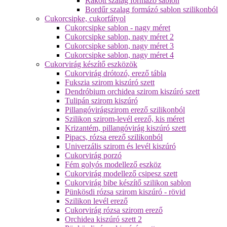
Rakott szalag formázó sablon
Bordűr szalag formázó sablon szilikonból
Cukorcsipke, cukorfátyol
Cukorcsipke sablon - nagy méret
Cukorcsipke sablon, nagy méret 2
Cukorcsipke sablon, nagy méret 3
Cukorcsipke sablon, nagy méret 4
Cukorvirág készítő eszközök
Cukorvirág drótozó, erező tábla
Fukszia szirom kiszúró szett
Dendróbium orchidea szirom kiszúró szett
Tulipán szirom kiszúró
Pillangóvirágszirom erező szilikonból
Szilikon szirom-levél erező, kis méret
Krizantém, pillangóvirág kiszúró szett
Pipacs, rózsa erező szilikonból
Univerzális szirom és levél kiszúró
Cukorvirág porzó
Fém golyós modellező eszköz
Cukorvirág modellező csipesz szett
Cukorvirág bibe készítő szilikon sablon
Pünkösdi rózsa szirom kiszúró - rövid
Szilikon levél erező
Cukorvirág rózsa szirom erező
Orchidea kiszúró szett 2