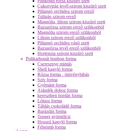
Pünkösdi rózsa kiszúró szett
Cukorvirág levél-szirom kiszúró szett
Pillangó orchidea szirom erező
Tulipán szirom erező
Magnólia, liliom szirom kiszúró szett
Bazsarózsa szirom erező szilikonból
Magnólia szirom erező szilikonból
Liliom szirom erező szilikonból
Pillangó orchidea vágó szett
Bazsarózsa levél erező szilikonból
Hortenzia szirom kiszúró szett
Polikarbonát bonbon forma
Cseresznye mintás
Shell kagyló forma
Rózsa forma - öntvényhibás
Szív forma
Gyémánt forma
Ajándék doboz forma
keresztben bordás forma
Lótusz forma
Táblás csokoládé forma
Barázdás forma
Tenger gyümölcsi
Hosszú kagyló forma
Félgömb forma