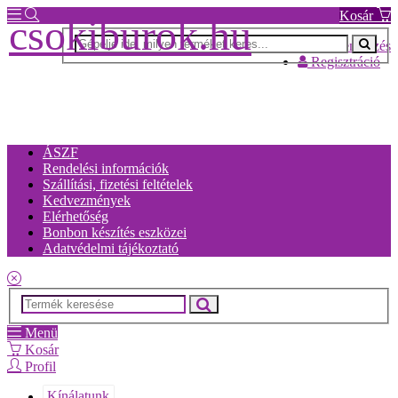
Kosár
csokiburok.hu
Bejelentkezés
Regisztráció
ÁSZF
Rendelési információk
Szállítási, fizetési feltételek
Kedvezmények
Elérhetőség
Bonbon készítés eszközei
Adatvédelmi tájékoztató
Menü
Kosár
Profil
Kínálatunk