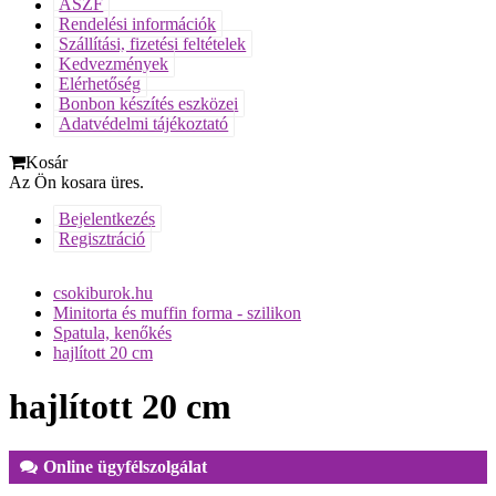
ÁSZF
Rendelési információk
Szállítási, fizetési feltételek
Kedvezmények
Elérhetőség
Bonbon készítés eszközei
Adatvédelmi tájékoztató
Kosár
Az Ön kosara üres.
Bejelentkezés
Regisztráció
csokiburok.hu
Minitorta és muffin forma - szilikon
Spatula, kenőkés
hajlított 20 cm
hajlított 20 cm
Online ügyfélszolgálat