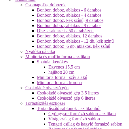
Csomagolás, dobozok
Bonbon doboz, ablakos - 6 darabos
Bonbon doboz, ablakos - 4 darabos
Bonbon doboz, kék színű, 9 darabos
Bonbon doboz, ablakos - 9 darabos
Dísz tasak szett - 50 darab/szett
Bonbon doboz, ablakos, 12 darabos
Bonbon doboz, ablakos - 12 db, kék színű
Bonbon doboz- 6 db, ablakos, kék színű
Nyalóka pálcika
Minitorta és muffin forma - szilikon
Spatula, kenőkés
Egyenes 15,5 cm
hajlított 20 cm
Minitorta forma - szív alakú
Minitorta forma - korona
Csokoládé olvasztó gép
Csokoládé olvasztó gép 3,5 literes
Csokoládé olvasztó gép 6 literes
Tortadíszítés eszközei
Torta díszítő sablonok - szilikonból
Gyöngysor formázó sablon - szilikon
Virág szalag formázó sablon
Tengeri csillag és kagyló formázó sablon