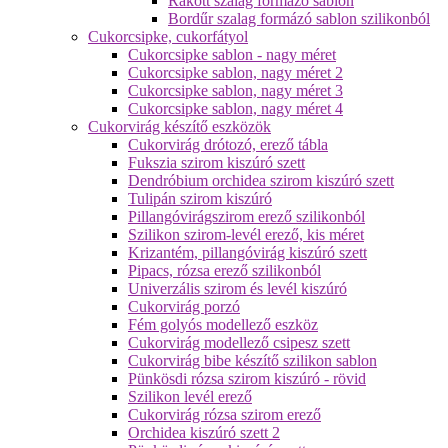
Rakott szalag formázó sablon
Bordűr szalag formázó sablon szilikonból
Cukorcsipke, cukorfátyol
Cukorcsipke sablon - nagy méret
Cukorcsipke sablon, nagy méret 2
Cukorcsipke sablon, nagy méret 3
Cukorcsipke sablon, nagy méret 4
Cukorvirág készítő eszközök
Cukorvirág drótozó, erező tábla
Fukszia szirom kiszúró szett
Dendróbium orchidea szirom kiszúró szett
Tulipán szirom kiszúró
Pillangóvirágszirom erező szilikonból
Szilikon szirom-levél erező, kis méret
Krizantém, pillangóvirág kiszúró szett
Pipacs, rózsa erező szilikonból
Univerzális szirom és levél kiszúró
Cukorvirág porzó
Fém golyós modellező eszköz
Cukorvirág modellező csipesz szett
Cukorvirág bibe készítő szilikon sablon
Pünkösdi rózsa szirom kiszúró - rövid
Szilikon levél erező
Cukorvirág rózsa szirom erező
Orchidea kiszúró szett 2