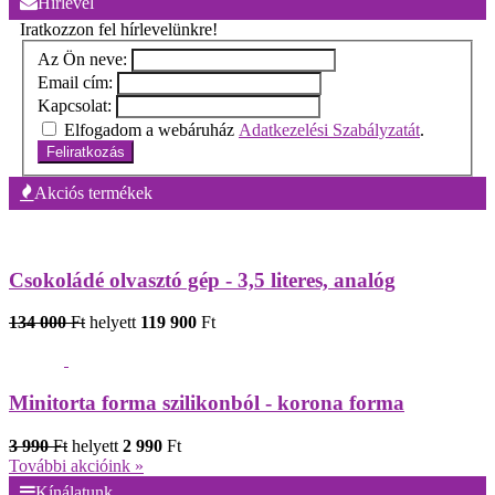
Hírlevél
Iratkozzon fel hírlevelünkre!
Az Ön neve:
Email cím:
Kapcsolat:
Elfogadom a webáruház
Adatkezelési Szabályzatát
.
Feliratkozás
Akciós termékek
Csokoládé olvasztó gép - 3,5 literes, analóg
134 000
Ft
helyett
119 900
Ft
Minitorta forma szilikonból - korona forma
3 990
Ft
helyett
2 990
Ft
További akcióink »
Kínálatunk