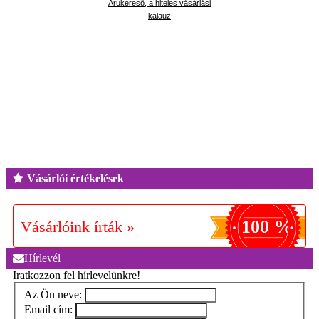
Árukereső, a hiteles vásárlási
kalauz
Vásárlói értékelések
100 %
Vásárlóink írták »
Hírlevél
Iratkozzon fel hírlevelünkre!
Az Ön neve:
Email cím: