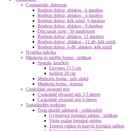
Csomagolás, dobozok
Bonbon doboz, ablakos - 6 darabos
Bonbon doboz, ablakos - 4 darabos
Bonbon doboz, kék színű, 9 darabos
Bonbon doboz, ablakos - 9 darabos
Dísz tasak szett - 50 darab/szett
Bonbon doboz, ablakos, 12 darabos
Bonbon doboz, ablakos - 12 db, kék színű
Bonbon doboz- 6 db, ablakos, kék színű
Nyalóka pálcika
Minitorta és muffin forma - szilikon
Spatula, kenőkés
Egyenes 15,5 cm
hajlított 20 cm
Minitorta forma - szív alakú
Minitorta forma - korona
Csokoládé olvasztó gép
Csokoládé olvasztó gép 3,5 literes
Csokoládé olvasztó gép 6 literes
Tortadíszítés eszközei
Torta díszítő sablonok - szilikonból
Gyöngysor formázó sablon - szilikon
Virág szalag formázó sablon
Tengeri csillag és kagyló formázó sablon