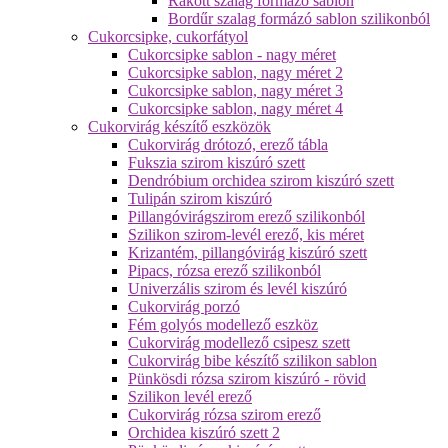
Rakott szalag formázó sablon
Bordűr szalag formázó sablon szilikonból
Cukorcsipke, cukorfátyol
Cukorcsipke sablon - nagy méret
Cukorcsipke sablon, nagy méret 2
Cukorcsipke sablon, nagy méret 3
Cukorcsipke sablon, nagy méret 4
Cukorvirág készítő eszközök
Cukorvirág drótozó, erező tábla
Fukszia szirom kiszúró szett
Dendróbium orchidea szirom kiszúró szett
Tulipán szirom kiszúró
Pillangóvirágszirom erező szilikonból
Szilikon szirom-levél erező, kis méret
Krizantém, pillangóvirág kiszúró szett
Pipacs, rózsa erező szilikonból
Univerzális szirom és levél kiszúró
Cukorvirág porzó
Fém golyós modellező eszköz
Cukorvirág modellező csipesz szett
Cukorvirág bibe készítő szilikon sablon
Pünkösdi rózsa szirom kiszúró - rövid
Szilikon levél erező
Cukorvirág rózsa szirom erező
Orchidea kiszúró szett 2