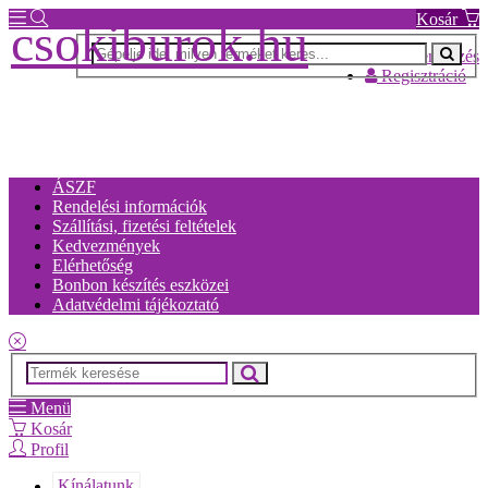
Kosár
csokiburok.hu
Bejelentkezés
Regisztráció
ÁSZF
Rendelési információk
Szállítási, fizetési feltételek
Kedvezmények
Elérhetőség
Bonbon készítés eszközei
Adatvédelmi tájékoztató
Menü
Kosár
Profil
Kínálatunk