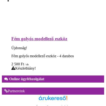
Fém golyós modellező eszköz
Újdonság!
Fém golyós modellező eszköz - 4 darabos
2 500
Ft
/ db
Készlethiány!
Online ügyfélszolgálat
Partnereink