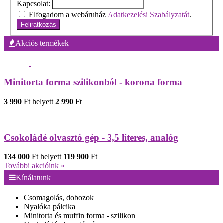
Kapcsolat:
Elfogadom a webáruház
Adatkezelési Szabályzatát
.
Feliratkozás
Akciós termékek
Minitorta forma szilikonból - korona forma
3 990
Ft
helyett
2 990
Ft
Csokoládé olvasztó gép - 3,5 literes, analóg
134 000
Ft
helyett
119 900
Ft
További akcióink »
Kínálatunk
Csomagolás, dobozok
Nyalóka pálcika
Minitorta és muffin forma - szilikon