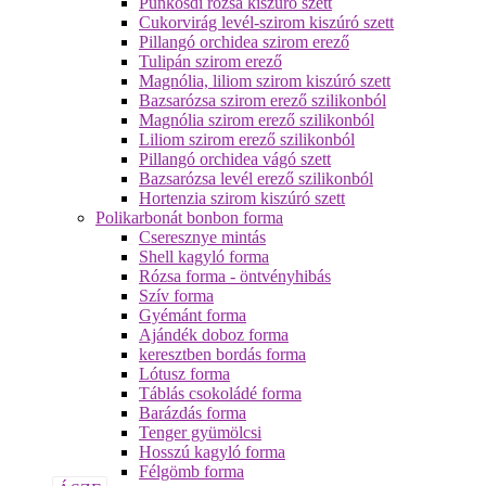
Pünkösdi rózsa kiszúró szett
Cukorvirág levél-szirom kiszúró szett
Pillangó orchidea szirom erező
Tulipán szirom erező
Magnólia, liliom szirom kiszúró szett
Bazsarózsa szirom erező szilikonból
Magnólia szirom erező szilikonból
Liliom szirom erező szilikonból
Pillangó orchidea vágó szett
Bazsarózsa levél erező szilikonból
Hortenzia szirom kiszúró szett
Polikarbonát bonbon forma
Cseresznye mintás
Shell kagyló forma
Rózsa forma - öntvényhibás
Szív forma
Gyémánt forma
Ajándék doboz forma
keresztben bordás forma
Lótusz forma
Táblás csokoládé forma
Barázdás forma
Tenger gyümölcsi
Hosszú kagyló forma
Félgömb forma