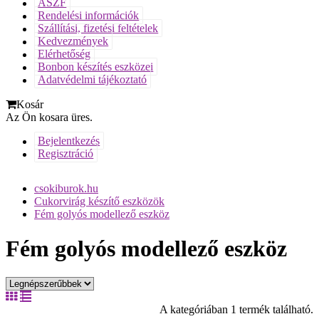
ÁSZF
Rendelési információk
Szállítási, fizetési feltételek
Kedvezmények
Elérhetőség
Bonbon készítés eszközei
Adatvédelmi tájékoztató
Kosár
Az Ön kosara üres.
Bejelentkezés
Regisztráció
csokiburok.hu
Cukorvirág készítő eszközök
Fém golyós modellező eszköz
Fém golyós modellező eszköz
A kategóriában 1 termék található.