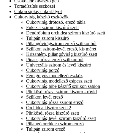
Csokoládé olvasztó gép
Tortadíszítés eszközei
Cukorcsipke, cukorfátyol
Cukorvirág készítő eszközök
Cukorvirág drótozó, erező tábla
Fukszia szirom kiszúró szett
Dendróbium orchidea szirom kiszúró szett
Tulipán szirom kiszúró
Pillangóvirágszirom erező szilikonból
Szilikon szirom-levél erező, kis méret
Krizantém, pillangóvirág kiszúró szett
Pipacs, rózsa erező szilikonból
Univerzális szirom és levél kiszúró
Cukorvirág porzó
Fém golyós modellező eszköz
Cukorvirág modellező csipesz szett
Cukorvirág bibe készítő szilikon sablon
Pünkösdi rózsa szirom kiszúró - rövid
Szilikon levél erező
Cukorvirág rózsa szirom erező
Orchidea kiszúró szett 2
Pünkösdi rózsa kiszúró szett
Cukorvirág levél-szirom kiszúró szett
Pillangó orchidea szirom erező
Tulipán szirom erező