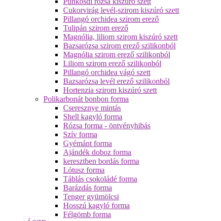
Pünkösdi rózsa kiszúró szett
Cukorvirág levél-szirom kiszúró szett
Pillangó orchidea szirom erező
Tulipán szirom erező
Magnólia, liliom szirom kiszúró szett
Bazsarózsa szirom erező szilikonból
Magnólia szirom erező szilikonból
Liliom szirom erező szilikonból
Pillangó orchidea vágó szett
Bazsarózsa levél erező szilikonból
Hortenzia szirom kiszúró szett
Polikarbonát bonbon forma
Cseresznye mintás
Shell kagyló forma
Rózsa forma - öntvényhibás
Szív forma
Gyémánt forma
Ajándék doboz forma
keresztben bordás forma
Lótusz forma
Táblás csokoládé forma
Barázdás forma
Tenger gyümölcsi
Hosszú kagyló forma
Félgömb forma