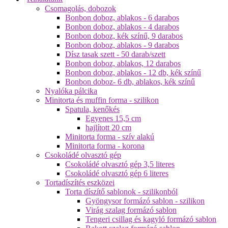
Csomagolás, dobozok
Bonbon doboz, ablakos - 6 darabos
Bonbon doboz, ablakos - 4 darabos
Bonbon doboz, kék színű, 9 darabos
Bonbon doboz, ablakos - 9 darabos
Dísz tasak szett - 50 darab/szett
Bonbon doboz, ablakos, 12 darabos
Bonbon doboz, ablakos - 12 db, kék színű
Bonbon doboz- 6 db, ablakos, kék színű
Nyalóka pálcika
Minitorta és muffin forma - szilikon
Spatula, kenőkés
Egyenes 15,5 cm
hajlított 20 cm
Minitorta forma - szív alakú
Minitorta forma - korona
Csokoládé olvasztó gép
Csokoládé olvasztó gép 3,5 literes
Csokoládé olvasztó gép 6 literes
Tortadíszítés eszközei
Torta díszítő sablonok - szilikonból
Gyöngysor formázó sablon - szilikon
Virág szalag formázó sablon
Tengeri csillag és kagyló formázó sablon