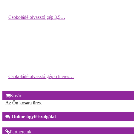
Csokoládé olvasztó gép 3,5…
Csokoládé olvasztó gép 6 literes…
Kosár
Az Ön kosara üres.
Online ügyfélszolgálat
Partnereink