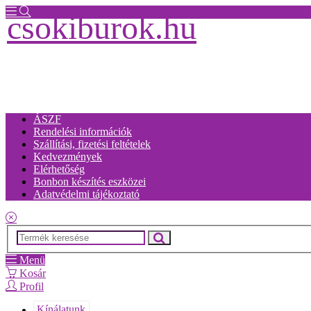
csokiburok.hu
ÁSZF
Rendelési információk
Szállítási, fizetési feltételek
Kedvezmények
Elérhetőség
Bonbon készítés eszközei
Adatvédelmi tájékoztató
Menü
Kosár
Profil
Kínálatunk