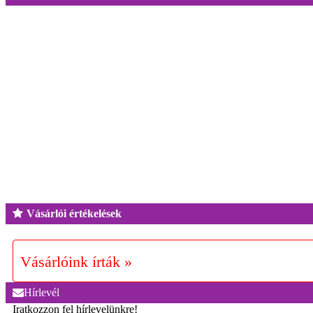
Vásárlói értékelések
Vásárlóink írták »
Hírlevél
Iratkozzon fel hírlevelünkre!