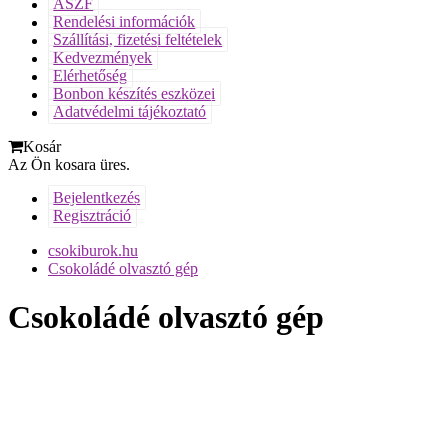
ÁSZF
Rendelési információk
Szállítási, fizetési feltételek
Kedvezmények
Elérhetőség
Bonbon készítés eszközei
Adatvédelmi tájékoztató
Kosár
Az Ön kosara üres.
Bejelentkezés
Regisztráció
csokiburok.hu
Csokoládé olvasztó gép
Csokoládé olvasztó gép