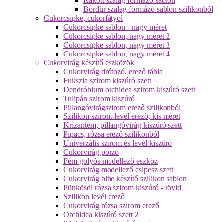
Rakott szalag formázó sablon
Bordűr szalag formázó sablon szilikonból
Cukorcsipke, cukorfátyol
Cukorcsipke sablon - nagy méret
Cukorcsipke sablon, nagy méret 2
Cukorcsipke sablon, nagy méret 3
Cukorcsipke sablon, nagy méret 4
Cukorvirág készítő eszközök
Cukorvirág drótozó, erező tábla
Fukszia szirom kiszúró szett
Dendróbium orchidea szirom kiszúró szett
Tulipán szirom kiszúró
Pillangóvirágszirom erező szilikonból
Szilikon szirom-levél erező, kis méret
Krizantém, pillangóvirág kiszúró szett
Pipacs, rózsa erező szilikonból
Univerzális szirom és levél kiszúró
Cukorvirág porzó
Fém golyós modellező eszköz
Cukorvirág modellező csipesz szett
Cukorvirág bibe készítő szilikon sablon
Pünkösdi rózsa szirom kiszúró - rövid
Szilikon levél erező
Cukorvirág rózsa szirom erező
Orchidea kiszúró szett 2