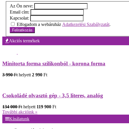
Az Ön neve:
Email cím:
Kapcsolat:
Elfogadom a webáruház
Adatkezelési Szabályzatát
.
Feliratkozás
Akciós termékek
Minitorta forma szilikonból - korona forma
3 990
Ft
helyett
2 990
Ft
Csokoládé olvasztó gép - 3,5 literes, analóg
134 000
Ft
helyett
119 900
Ft
További akcióink »
Kínálatunk