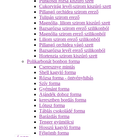
Pünkösdi rózsa kiszúró szett
Cukorvirág levél-szirom kiszúró szett
Pillangó orchidea szirom erező
Tulipán szirom erező
Magnólia, liliom szirom kiszúró szett
Bazsarózsa szirom erező szilikonból
Magnólia szirom erező szilikonból
Liliom szirom erező szilikonból
Pillangó orchidea vágó szett
Bazsarózsa levél erező szilikonból
Hortenzia szirom kiszúró szett
Polikarbonát bonbon forma
Cseresznye mintás
Shell kagyló forma
Rózsa forma - öntvényhibás
Szív forma
Gyémánt forma
Ajándék doboz forma
keresztben bordás forma
Lótusz forma
Táblás csokoládé forma
Barázdás forma
Tenger gyümölcsi
Hosszú kagyló forma
Félgömb forma