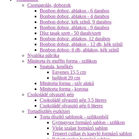
Csomagolás, dobozok
Bonbon doboz, ablakos - 6 darabos
Bonbon doboz, ablakos - 4 darabos
Bonbon doboz, kék színű, 9 darabos
Bonbon doboz, ablakos - 9 darabos
Dísz tasak szett - 50 darab/szett
Bonbon doboz, ablakos, 12 darabos
Bonbon doboz, ablakos - 12 db, kék színű
Bonbon doboz- 6 db, ablakos, kék színű
Nyalóka pálcika
Minitorta és muffin forma - szilikon
Spatula, kenőkés
Egyenes 15,5 cm
hajlított 20 cm
Minitorta forma - szív alakú
Minitorta forma - korona
Csokoládé olvasztó gép
Csokoládé olvasztó gép 3,5 literes
Csokoládé olvasztó gép 6 literes
Tortadíszítés eszközei
Torta díszítő sablonok - szilikonból
Gyöngysor formázó sablon - szilikon
Virág szalag formázó sablon
Tengeri csillag és kagyló formázó sablon