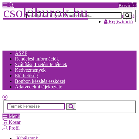
Kosár
csokiburok.hu
Bejelentkezés
Regisztráció
ÁSZF
Rendelési információk
Szállítási, fizetési feltételek
Kedvezmények
Elérhetőség
Bonbon készítés eszközei
Adatvédelmi tájékoztató
Menü
Kosár
Profil
Kínálatunk