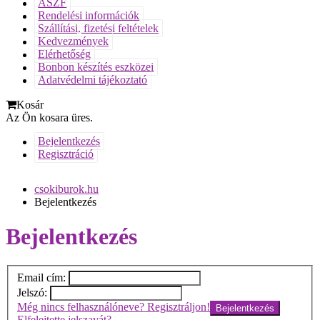
ÁSZF
Rendelési információk
Szállítási, fizetési feltételek
Kedvezmények
Elérhetőség
Bonbon készítés eszközei
Adatvédelmi tájékoztató
Kosár
Az Ön kosara üres.
Bejelentkezés
Regisztráció
csokiburok.hu
Bejelentkezés
Bejelentkezés
Email cím:
Jelszó:
Még nincs felhasználóneve? Regisztráljon!
Elfelejtette jelszavát?