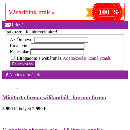
100 %
Vásárlóink írták »
Hírlevél
Iratkozzon fel hírlevelünkre!
Az Ön neve:
Email cím:
Kapcsolat:
Elfogadom a webáruház
Adatkezelési Szabályzatát
.
Feliratkozás
Akciós termékek
Minitorta forma szilikonból - korona forma
3 990
Ft
helyett
2 990
Ft
Csokoládé olvasztó gép - 3,5 literes, analóg