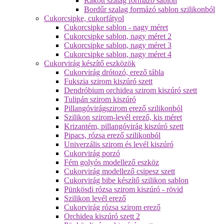
Rakott szalag formázó sablon
Bordűr szalag formázó sablon szilikonból
Cukorcsipke, cukorfátyol
Cukorcsipke sablon - nagy méret
Cukorcsipke sablon, nagy méret 2
Cukorcsipke sablon, nagy méret 3
Cukorcsipke sablon, nagy méret 4
Cukorvirág készítő eszközök
Cukorvirág drótozó, erező tábla
Fukszia szirom kiszúró szett
Dendróbium orchidea szirom kiszúró szett
Tulipán szirom kiszúró
Pillangóvirágszirom erező szilikonból
Szilikon szirom-levél erező, kis méret
Krizantém, pillangóvirág kiszúró szett
Pipacs, rózsa erező szilikonból
Univerzális szirom és levél kiszúró
Cukorvirág porzó
Fém golyós modellező eszköz
Cukorvirág modellező csipesz szett
Cukorvirág bibe készítő szilikon sablon
Pünkösdi rózsa szirom kiszúró - rövid
Szilikon levél erező
Cukorvirág rózsa szirom erező
Orchidea kiszúró szett 2