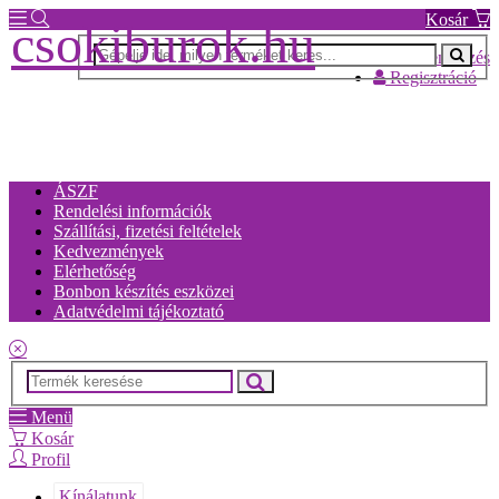
Kosár
csokiburok.hu
Bejelentkezés
Regisztráció
ÁSZF
Rendelési információk
Szállítási, fizetési feltételek
Kedvezmények
Elérhetőség
Bonbon készítés eszközei
Adatvédelmi tájékoztató
Menü
Kosár
Profil
Kínálatunk