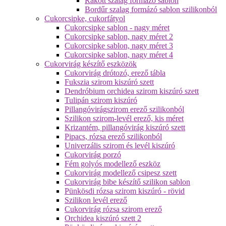
Rakott szalag formázó sablon
Bordűr szalag formázó sablon szilikonból
Cukorcsipke, cukorfátyol
Cukorcsipke sablon - nagy méret
Cukorcsipke sablon, nagy méret 2
Cukorcsipke sablon, nagy méret 3
Cukorcsipke sablon, nagy méret 4
Cukorvirág készítő eszközök
Cukorvirág drótozó, erező tábla
Fukszia szirom kiszúró szett
Dendróbium orchidea szirom kiszúró szett
Tulipán szirom kiszúró
Pillangóvirágszirom erező szilikonból
Szilikon szirom-levél erező, kis méret
Krizantém, pillangóvirág kiszúró szett
Pipacs, rózsa erező szilikonból
Univerzális szirom és levél kiszúró
Cukorvirág porzó
Fém golyós modellező eszköz
Cukorvirág modellező csipesz szett
Cukorvirág bibe készítő szilikon sablon
Pünkösdi rózsa szirom kiszúró - rövid
Szilikon levél erező
Cukorvirág rózsa szirom erező
Orchidea kiszúró szett 2