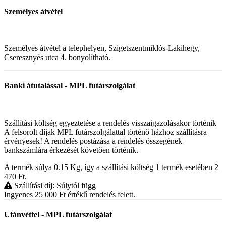
Személyes átvétel
Személyes átvétel a telephelyen, Szigetszentmiklós-Lakihegy,
Cseresznyés utca 4. bonyolítható.
Banki átutalással - MPL futárszolgálat
Szállítási költség egyeztetése a rendelés visszaigazolásakor történik
A felsorolt díjak MPL futárszolgálattal történő házhoz szállításra
érvényesek! A rendelés postázása a rendelés összegének
bankszámlára érkezését követően történik.
A termék súlya 0.15
Kg
, így a szállítási költség 1 termék esetében 2
470
Ft
.
Szállítási díj: Súlytól függ
Ingyenes 25 000
Ft
értékű rendelés felett.
Utánvéttel - MPL futárszolgálat