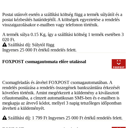
Postai utánvét esetén a szállítási költség függ a termék súlyától és a
postai kézbesítés határidejétől. A költségek egyeztetése a rendelés
visszaigazolásakor e-mailben vagy telefonon történik.
A termék súlya 0.15
Kg
, így a szállítási költség 1 termék esetében 3
020
Ft
.
Szállítási díj: Súlytól függ
Ingyenes 25 000
Ft
értékű rendelés felett.
FOXPOST csomagautomata előre utalással
Csomagfeladás és átvétel FOXPOST csomagautomatában. A
rendelés postázása a rendelés összegének bankszámlára érkezését
követően történik. Amint megérkezett a küldemény a kiválasztott
célautomatába, a címzett automatikusan SMS-ben és e-mailben is
megkapja az átvevő kódot, mellyel 3 napig tetszőleges időpontban
átveheti a küldeményét.
Szállítási díj: 1 799
Ft
Ingyenes 25 000
Ft
értékű rendelés felett.