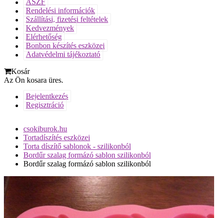
ÁSZF
Rendelési információk
Szállítási, fizetési feltételek
Kedvezmények
Elérhetőség
Bonbon készítés eszközei
Adatvédelmi tájékoztató
Kosár
Az Ön kosara üres.
Bejelentkezés
Regisztráció
csokiburok.hu
Tortadíszítés eszközei
Torta díszítő sablonok - szilikonból
Bordűr szalag formázó sablon szilikonból
Bordűr szalag formázó sablon szilikonból