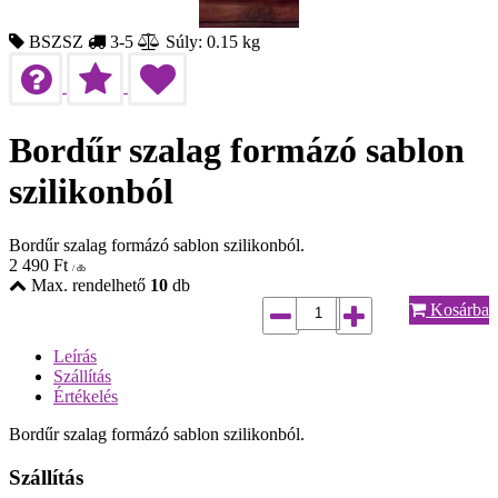
BSZSZ
3-5
Súly: 0.15 kg
Bordűr szalag formázó sablon
szilikonból
Bordűr szalag formázó sablon szilikonból.
2 490
Ft
/ db
Max. rendelhető
10
db
Kosárba
Leírás
Szállítás
Értékelés
Bordűr szalag formázó sablon szilikonból.
Szállítás