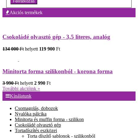
Feliratkozás
Akciós termékek
Csokoládé olvasztó gép - 3,5 literes, analóg
134 000
Ft
helyett
119 900
Ft
Minitorta forma szilikonból - korona forma
3 990
Ft
helyett
2 990
Ft
További akcióink »
Kínálatunk
Csomagolás, dobozok
Nyalóka pálcika
Minitorta és muffin forma - szilikon
Csokoládé olvasztó gép
Tortadíszítés eszközei
Torta díszítő sablonok - szilikonból