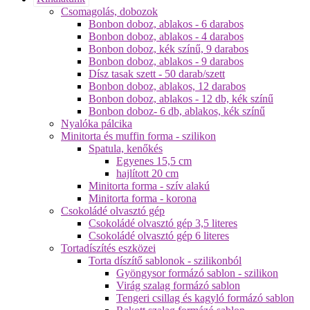
Csomagolás, dobozok
Bonbon doboz, ablakos - 6 darabos
Bonbon doboz, ablakos - 4 darabos
Bonbon doboz, kék színű, 9 darabos
Bonbon doboz, ablakos - 9 darabos
Dísz tasak szett - 50 darab/szett
Bonbon doboz, ablakos, 12 darabos
Bonbon doboz, ablakos - 12 db, kék színű
Bonbon doboz- 6 db, ablakos, kék színű
Nyalóka pálcika
Minitorta és muffin forma - szilikon
Spatula, kenőkés
Egyenes 15,5 cm
hajlított 20 cm
Minitorta forma - szív alakú
Minitorta forma - korona
Csokoládé olvasztó gép
Csokoládé olvasztó gép 3,5 literes
Csokoládé olvasztó gép 6 literes
Tortadíszítés eszközei
Torta díszítő sablonok - szilikonból
Gyöngysor formázó sablon - szilikon
Virág szalag formázó sablon
Tengeri csillag és kagyló formázó sablon