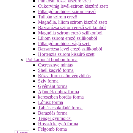
Pünkösdi rózsa kiszúró szett
Cukorvirág levél-szirom kiszúró szett
Pillangó orchidea szirom erező
Tulipán szirom erező
Magnólia, liliom szirom kiszúró szett
Bazsarózsa szirom erező szilikonból
Magnólia szirom erező szilikonból
Liliom szirom erező szilikonból
Pillangó orchidea vágó szett
Bazsarózsa levél erező szilikonból
Hortenzia szirom kiszúró szett
Polikarbonát bonbon forma
Cseresznye mintás
Shell kagyló forma
Rózsa forma - öntvényhibás
Szív forma
Gyémánt forma
Ajándék doboz forma
keresztben bordás forma
Lótusz forma
Táblás csokoládé forma
Barázdás forma
Tenger gyümölcsi
Hosszú kagyló forma
Félgömb forma