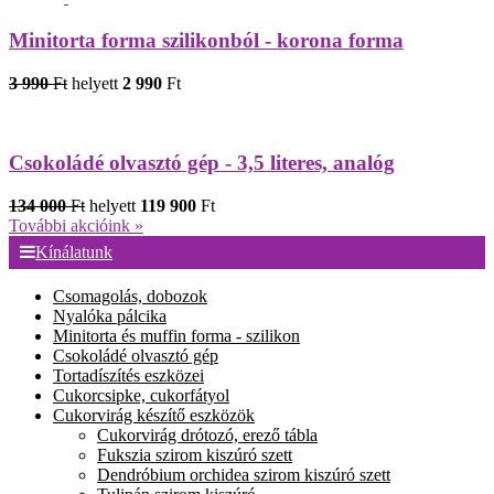
Minitorta forma szilikonból - korona forma
3 990
Ft
helyett
2 990
Ft
Csokoládé olvasztó gép - 3,5 literes, analóg
134 000
Ft
helyett
119 900
Ft
További akcióink »
Kínálatunk
Csomagolás, dobozok
Nyalóka pálcika
Minitorta és muffin forma - szilikon
Csokoládé olvasztó gép
Tortadíszítés eszközei
Cukorcsipke, cukorfátyol
Cukorvirág készítő eszközök
Cukorvirág drótozó, erező tábla
Fukszia szirom kiszúró szett
Dendróbium orchidea szirom kiszúró szett