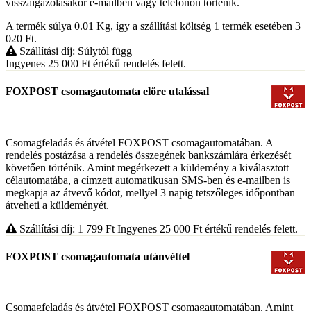
visszaigazolásakor e-mailben vagy telefonon történik.
A termék súlya 0.01
Kg
, így a szállítási költség 1 termék esetében 3
020
Ft
.
Szállítási díj: Súlytól függ
Ingyenes 25 000
Ft
értékű rendelés felett.
FOXPOST csomagautomata előre utalással
Csomagfeladás és átvétel FOXPOST csomagautomatában. A
rendelés postázása a rendelés összegének bankszámlára érkezését
követően történik. Amint megérkezett a küldemény a kiválasztott
célautomatába, a címzett automatikusan SMS-ben és e-mailben is
megkapja az átvevő kódot, mellyel 3 napig tetszőleges időpontban
átveheti a küldeményét.
Szállítási díj: 1 799
Ft
Ingyenes 25 000
Ft
értékű rendelés felett.
FOXPOST csomagautomata utánvéttel
Csomagfeladás és átvétel FOXPOST csomagautomatában. Amint