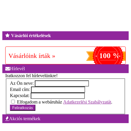
Vásárlói értékelések
100 %
Vásárlóink írták »
Hírlevél
Iratkozzon fel hírlevelünkre!
Az Ön neve:
Email cím:
Kapcsolat:
Elfogadom a webáruház
Adatkezelési Szabályzatát
.
Feliratkozás
Akciós termékek