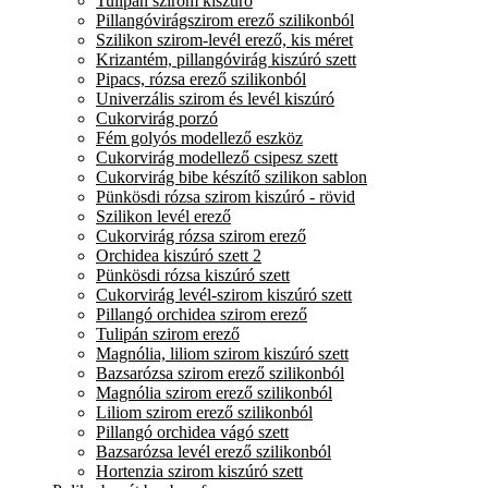
Tulipán szirom kiszúró
Pillangóvirágszirom erező szilikonból
Szilikon szirom-levél erező, kis méret
Krizantém, pillangóvirág kiszúró szett
Pipacs, rózsa erező szilikonból
Univerzális szirom és levél kiszúró
Cukorvirág porzó
Fém golyós modellező eszköz
Cukorvirág modellező csipesz szett
Cukorvirág bibe készítő szilikon sablon
Pünkösdi rózsa szirom kiszúró - rövid
Szilikon levél erező
Cukorvirág rózsa szirom erező
Orchidea kiszúró szett 2
Pünkösdi rózsa kiszúró szett
Cukorvirág levél-szirom kiszúró szett
Pillangó orchidea szirom erező
Tulipán szirom erező
Magnólia, liliom szirom kiszúró szett
Bazsarózsa szirom erező szilikonból
Magnólia szirom erező szilikonból
Liliom szirom erező szilikonból
Pillangó orchidea vágó szett
Bazsarózsa levél erező szilikonból
Hortenzia szirom kiszúró szett