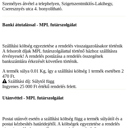
Személyes átvétel a telephelyen, Szigetszentmiklós-Lakihegy,
Cseresznyés utca 4. bonyolítható.
Banki átutalással - MPL futárszolgálat
Szállítási költség egyeztetése a rendelés visszaigazolásakor történik
A felsorolt díjak MPL futárszolgálattal történő házhoz szállításra
érvényesek! A rendelés postázása a rendelés összegének
bankszámlára érkezését követően történik.
A termék súlya 0.01
Kg
, így a szállítási költség 1 termék esetében 2
470
Ft
.
Szállítási díj: Súlytól függ
Ingyenes 25 000
Ft
értékű rendelés felett.
Utánvéttel - MPL futárszolgálat
Postai utánvét esetén a szállítási költség függ a termék súlyától és a
postai kézbesítés határidejétől. A költségek egyeztetése a rendelés