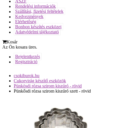
ÁSZF
Rendelési információk
Szállítási, fizetési feltételek
Kedvezmények
Elérhetőség
Bonbon készítés eszközei
Adatvédelmi tájékoztató
Kosár
Az Ön kosara üres.
Bejelentkezés
Regisztráció
csokiburok.hu
Cukorvirág készítő eszközök
Pünkösdi rózsa szirom kiszúró - rövid
Pünkősdi rózsa szirom kiszúró szett - rövid