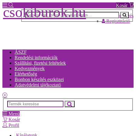
Kosár
csokiburok.hu
Bejelentkezés
Regisztráció
ÁSZF
Rendelési információk
Szállítási, fizetési feltételek
Kedvezmények
Elérhetőség
Bonbon készítés eszközei
Adatvédelmi tájékoztató
Menü
Kosár
Profil
Kínálatunk