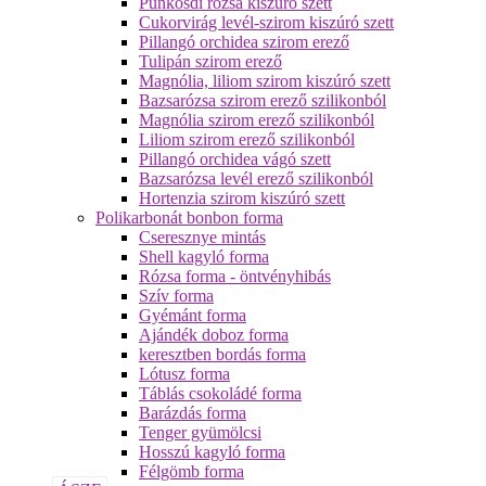
Pünkösdi rózsa kiszúró szett
Cukorvirág levél-szirom kiszúró szett
Pillangó orchidea szirom erező
Tulipán szirom erező
Magnólia, liliom szirom kiszúró szett
Bazsarózsa szirom erező szilikonból
Magnólia szirom erező szilikonból
Liliom szirom erező szilikonból
Pillangó orchidea vágó szett
Bazsarózsa levél erező szilikonból
Hortenzia szirom kiszúró szett
Polikarbonát bonbon forma
Cseresznye mintás
Shell kagyló forma
Rózsa forma - öntvényhibás
Szív forma
Gyémánt forma
Ajándék doboz forma
keresztben bordás forma
Lótusz forma
Táblás csokoládé forma
Barázdás forma
Tenger gyümölcsi
Hosszú kagyló forma
Félgömb forma