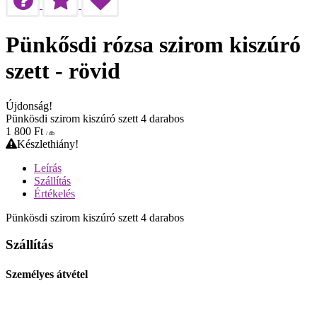
Pünkősdi rózsa szirom kiszúró
szett - rövid
Újdonság!
Pünkösdi szirom kiszúró szett 4 darabos
1 800
Ft
/ db
Készlethiány!
Leírás
Szállítás
Értékelés
Pünkösdi szirom kiszúró szett 4 darabos
Szállítás
Személyes átvétel