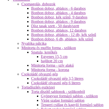
Csomagolás, dobozok
Bonbon doboz, ablakos - 6 darabos
Bonbon doboz, ablakos - 4 darabos
Bonbon doboz, kék színű, 9 darabos
Bonbon doboz, ablakos - 9 darabos
Dísz tasak szett - 50 darab/szett
Bonbon doboz, ablakos, 12 darabos
Bonbon doboz, ablakos - 12 db, kék színű
Bonbon doboz- 6 db, ablakos, kék színű
Nyalóka pálcika
Minitorta és muffin forma - szilikon
Spatula, kenőkés
Egyenes 15,5 cm
hajlított 20 cm
Minitorta forma - szív alakú
Minitorta forma - korona
Csokoládé olvasztó gép
Csokoládé olvasztó gép 3,5 literes
Csokoládé olvasztó gép 6 literes
Tortadíszítés eszközei
Torta díszítő sablonok - szilikonból
Gyöngysor formázó sablon - szilikon
Virág szalag formázó sablon
Tengeri csillag és kagyló formázó sablon