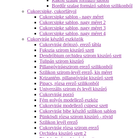
Rakott szalag formázó sablon
Bordűr szalag formázó sablon szilikonból
Cukorcsipke, cukorfátyol
Cukorcsipke sablon - nagy méret
Cukorcsipke sablon, nagy méret 2
Cukorcsipke sablon, nagy méret 3
Cukorcsipke sablon, nagy méret 4
Cukorvirág készítő eszközök
Cukorvirág drótozó, erező tábla
Fukszia szirom kiszúró szett
Dendróbium orchidea szirom kiszúró szett
Tulipán szirom kiszúró
Pillangóvirágszirom erező szilikonból
Szilikon szirom-levél erező, kis méret
Krizantém, pillangóvirág kiszúró szett
Pipacs, rózsa erező szilikonból
Univerzális szirom és levél kiszúró
Cukorvirág porzó
Fém golyós modellező eszköz
Cukorvirág modellező csipesz szett
Cukorvirág bibe készítő szilikon sablon
Pünkösdi rózsa szirom kiszúró - rövid
Szilikon levél erező
Cukorvirág rózsa szirom erező
Orchidea kiszúró szett 2