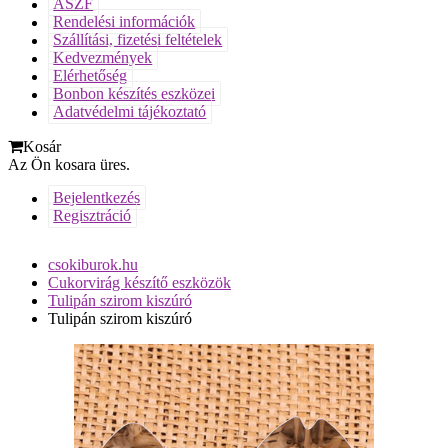
ÁSZF
Rendelési információk
Szállítási, fizetési feltételek
Kedvezmények
Elérhetőség
Bonbon készítés eszközei
Adatvédelmi tájékoztató
Kosár
Az Ön kosara üres.
Bejelentkezés
Regisztráció
csokiburok.hu
Cukorvirág készítő eszközök
Tulipán szirom kiszúró
Tulipán szirom kiszúró