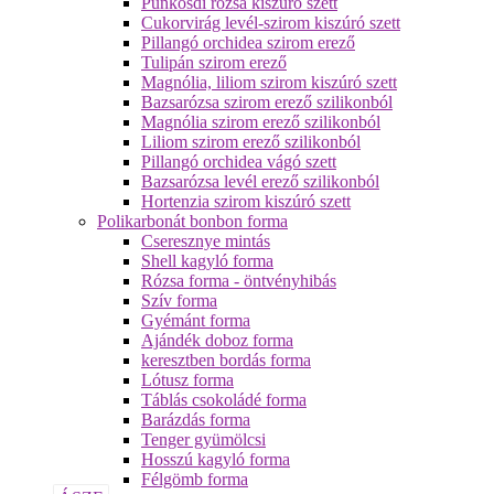
Pünkösdi rózsa kiszúró szett
Cukorvirág levél-szirom kiszúró szett
Pillangó orchidea szirom erező
Tulipán szirom erező
Magnólia, liliom szirom kiszúró szett
Bazsarózsa szirom erező szilikonból
Magnólia szirom erező szilikonból
Liliom szirom erező szilikonból
Pillangó orchidea vágó szett
Bazsarózsa levél erező szilikonból
Hortenzia szirom kiszúró szett
Polikarbonát bonbon forma
Cseresznye mintás
Shell kagyló forma
Rózsa forma - öntvényhibás
Szív forma
Gyémánt forma
Ajándék doboz forma
keresztben bordás forma
Lótusz forma
Táblás csokoládé forma
Barázdás forma
Tenger gyümölcsi
Hosszú kagyló forma
Félgömb forma