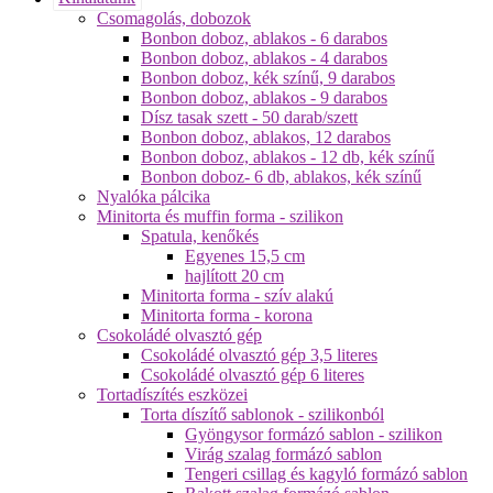
Csomagolás, dobozok
Bonbon doboz, ablakos - 6 darabos
Bonbon doboz, ablakos - 4 darabos
Bonbon doboz, kék színű, 9 darabos
Bonbon doboz, ablakos - 9 darabos
Dísz tasak szett - 50 darab/szett
Bonbon doboz, ablakos, 12 darabos
Bonbon doboz, ablakos - 12 db, kék színű
Bonbon doboz- 6 db, ablakos, kék színű
Nyalóka pálcika
Minitorta és muffin forma - szilikon
Spatula, kenőkés
Egyenes 15,5 cm
hajlított 20 cm
Minitorta forma - szív alakú
Minitorta forma - korona
Csokoládé olvasztó gép
Csokoládé olvasztó gép 3,5 literes
Csokoládé olvasztó gép 6 literes
Tortadíszítés eszközei
Torta díszítő sablonok - szilikonból
Gyöngysor formázó sablon - szilikon
Virág szalag formázó sablon
Tengeri csillag és kagyló formázó sablon