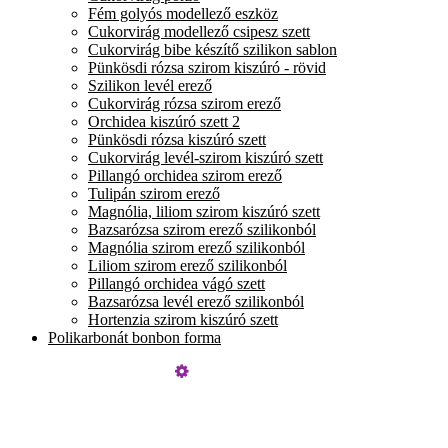
Fém golyós modellező eszköz
Cukorvirág modellező csipesz szett
Cukorvirág bibe készítő szilikon sablon
Pünkösdi rózsa szirom kiszúró - rövid
Szilikon levél erező
Cukorvirág rózsa szirom erező
Orchidea kiszúró szett 2
Pünkösdi rózsa kiszúró szett
Cukorvirág levél-szirom kiszúró szett
Pillangó orchidea szirom erező
Tulipán szirom erező
Magnólia, liliom szirom kiszúró szett
Bazsarózsa szirom erező szilikonból
Magnólia szirom erező szilikonból
Liliom szirom erező szilikonból
Pillangó orchidea vágó szett
Bazsarózsa levél erező szilikonból
Hortenzia szirom kiszúró szett
Polikarbonát bonbon forma
Üzemeltető
Online elállás
Teljes katalógus
Vásárlói értékelések