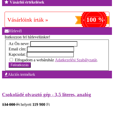
Vásárlói értékelések
100 %
Vásárlóink írták »
Hírlevél
Iratkozzon fel hírlevelünkre!
Az Ön neve:
Email cím:
Kapcsolat:
Elfogadom a webáruház
Adatkezelési Szabályzatát
.
Feliratkozás
Akciós termékek
Csokoládé olvasztó gép - 3,5 literes, analóg
134 000
Ft
helyett
119 900
Ft