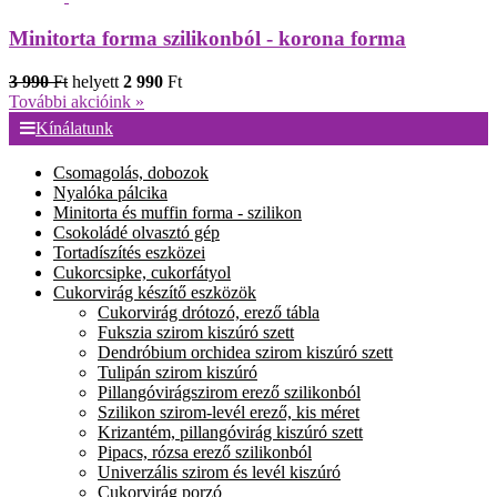
Minitorta forma szilikonból - korona forma
3 990
Ft
helyett
2 990
Ft
További akcióink »
Kínálatunk
Csomagolás, dobozok
Nyalóka pálcika
Minitorta és muffin forma - szilikon
Csokoládé olvasztó gép
Tortadíszítés eszközei
Cukorcsipke, cukorfátyol
Cukorvirág készítő eszközök
Cukorvirág drótozó, erező tábla
Fukszia szirom kiszúró szett
Dendróbium orchidea szirom kiszúró szett
Tulipán szirom kiszúró
Pillangóvirágszirom erező szilikonból
Szilikon szirom-levél erező, kis méret
Krizantém, pillangóvirág kiszúró szett
Pipacs, rózsa erező szilikonból
Univerzális szirom és levél kiszúró
Cukorvirág porzó