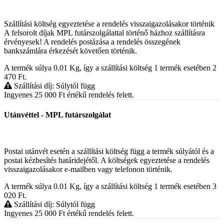
Szállítási költség egyeztetése a rendelés visszaigazolásakor történik
A felsorolt díjak MPL futárszolgálattal történő házhoz szállításra
érvényesek! A rendelés postázása a rendelés összegének
bankszámlára érkezését követően történik.
A termék súlya 0.01
Kg
, így a szállítási költség 1 termék esetében 2
470
Ft
.
Szállítási díj: Súlytól függ
Ingyenes 25 000
Ft
értékű rendelés felett.
Utánvéttel - MPL futárszolgálat
Postai utánvét esetén a szállítási költség függ a termék súlyától és a
postai kézbesítés határidejétől. A költségek egyeztetése a rendelés
visszaigazolásakor e-mailben vagy telefonon történik.
A termék súlya 0.01
Kg
, így a szállítási költség 1 termék esetében 3
020
Ft
.
Szállítási díj: Súlytól függ
Ingyenes 25 000
Ft
értékű rendelés felett.