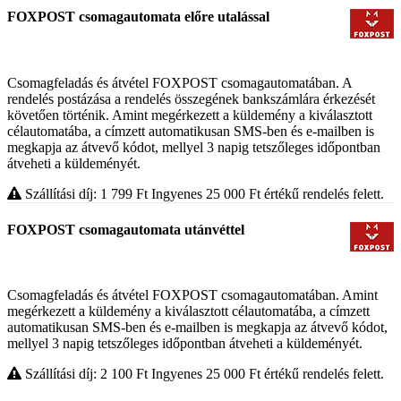
FOXPOST csomagautomata előre utalással
Csomagfeladás és átvétel FOXPOST csomagautomatában. A
rendelés postázása a rendelés összegének bankszámlára érkezését
követően történik. Amint megérkezett a küldemény a kiválasztott
célautomatába, a címzett automatikusan SMS-ben és e-mailben is
megkapja az átvevő kódot, mellyel 3 napig tetszőleges időpontban
átveheti a küldeményét.
Szállítási díj: 1 799
Ft
Ingyenes 25 000
Ft
értékű rendelés felett.
FOXPOST csomagautomata utánvéttel
Csomagfeladás és átvétel FOXPOST csomagautomatában. Amint
megérkezett a küldemény a kiválasztott célautomatába, a címzett
automatikusan SMS-ben és e-mailben is megkapja az átvevő kódot,
mellyel 3 napig tetszőleges időpontban átveheti a küldeményét.
Szállítási díj: 2 100
Ft
Ingyenes 25 000
Ft
értékű rendelés felett.