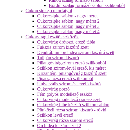
Rakott szalag formázó sablon
Bordűr szalag formázó sablon szilikonból
Cukorcsipke, cukorfátyol
Cukorcsipke sablon - nagy méret
Cukorcsipke sablon, nagy méret 2
Cukorcsipke sablon, nagy méret 3
Cukorcsipke sablon, nagy méret 4
Cukorvirág készítő eszközök
Cukorvirág drótozó, erező tábla
Fukszia szirom kiszúró szett
Dendróbium orchidea szirom kiszúró szett
Tulipán szirom kiszúró
Pillangóvirágszirom erező szilikonból
Szilikon szirom-levél erező, kis méret
Krizantém, pillangóvirág kiszúró szett
Pipacs, rózsa erező szilikonból
Univerzális szirom és levél kiszúró
Cukorvirág porzó
Fém golyós modellező eszköz
Cukorvirág modellező csipesz szett
Cukorvirág bibe készítő szilikon sablon
Pünkösdi rózsa szirom kiszúró - rövid
Szilikon levél erező
Cukorvirág rózsa szirom erező
Orchidea kiszúró szett 2