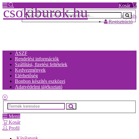
Kosár
csokiburok.hu
Bejelentkezés
Regisztráció
ÁSZF
Rendelési információk
Szállítási, fizetési feltételek
Kedvezmények
Elérhetőség
Bonbon készítés eszközei
Adatvédelmi tájékoztató
Menü
Kosár
Profil
Kínálatunk